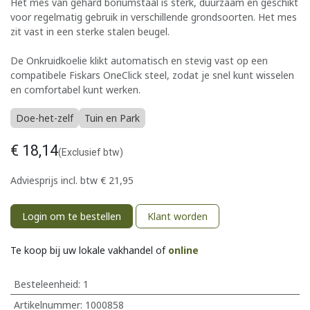
Het mes van gehard boriumstaal is sterk, duurzaam en geschikt
voor regelmatig gebruik in verschillende grondsoorten. Het mes
zit vast in een sterke stalen beugel.
De Onkruidkoelie klikt automatisch en stevig vast op een
compatibele Fiskars OneClick steel, zodat je snel kunt wisselen
en comfortabel kunt werken.
Doe-het-zelf
Tuin en Park
€
18,14
(Exclusief btw)
Adviesprijs incl. btw
€
21,95
Login om te bestellen
Klant worden
Te koop bij uw lokale vakhandel of
online
Besteleenheid:
1
Artikelnummer:
1000858