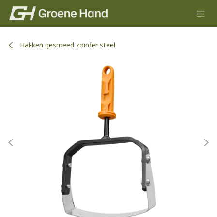
Overslaan naar inhoud
Hakken gesmeed zonder steel