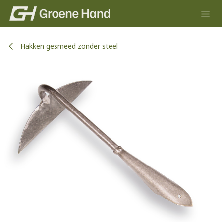
Overslaan naar inhoud
Hakken gesmeed zonder steel