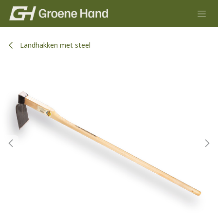
Overslaan naar inhoud
Landhakken met steel