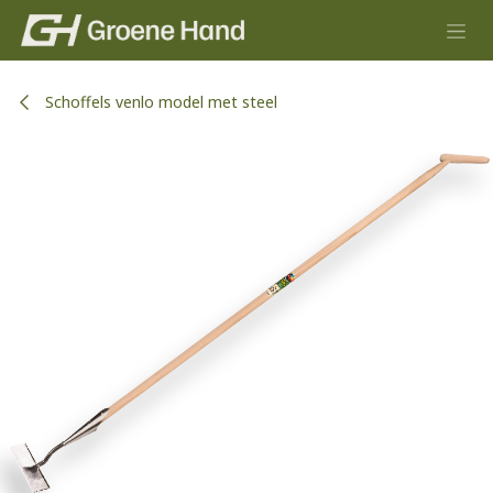
Overslaan naar inhoud
Schoffels venlo model met steel