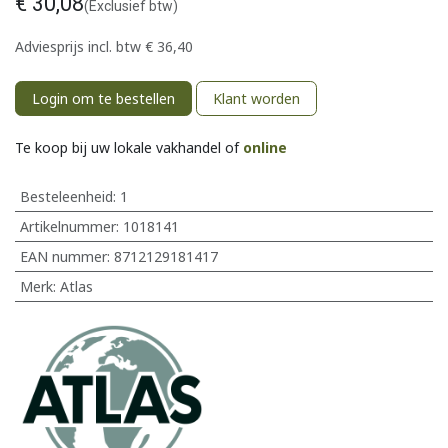
€
30,08
(Exclusief btw)
Adviesprijs incl. btw
€
36,40
Login om te bestellen
Klant worden
Te koop bij uw lokale vakhandel of
online
Besteleenheid:
1
Artikelnummer:
1018141
EAN nummer:
8712129181417
Merk
:
Atlas