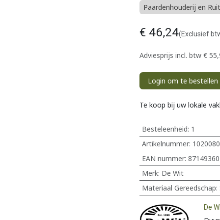
Paardenhouderij en Rui
€
46,24
(Exclusief bt
Adviesprijs incl. btw
€
55,
Login om te bestellen
Te koop bij uw lokale va
Besteleenheid:
1
Artikelnummer:
1020080
EAN nummer:
87149360
Merk
:
De Wit
Materiaal Gereedschap
:
De W