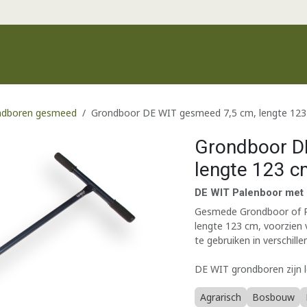
Productgroepen
Recente producten
Merken
Klantenservic
ndboren gesmeed
Grondboor DE WIT gesmeed 7,5 cm, lengte 12
Grondboor D
lengte 123 c
DE WIT Palenboor met 
Gesmede Grondboor of P
lengte 123 cm, voorzien 
te gebruiken in verschill
DE WIT grondboren zijn l
Agrarisch
Bosbouw