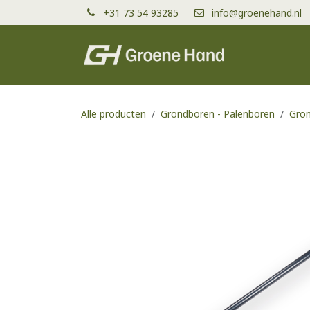
Overslaan naar inhoud
+31 73 54 93285
info@groenehand.nl
Producten
Alle producten
Grondboren - Palenboren
Gro