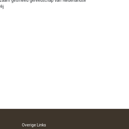
zaam gesmeed gereedschap van Nederlandse
lij
Overige Links