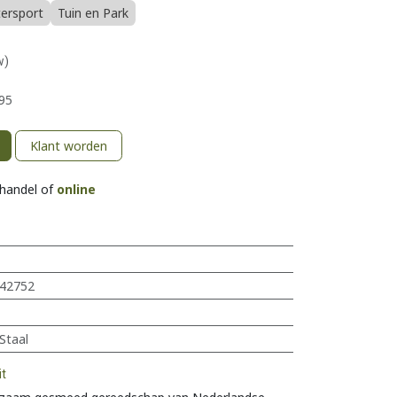
tersport
Tuin en Park
w)
95
Klant worden
khandel of
online
42752
Staal
it