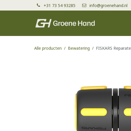
Overslaan naar inhoud
+31 73 54 93285
info@groenehand.nl
Producten
Alle producten
Bewatering
FISKARS Reparateu