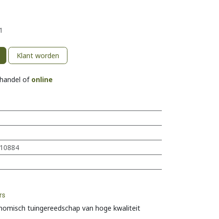
1
Klant worden
khandel of
online
10884
rs
nomisch tuingereedschap van hoge kwaliteit