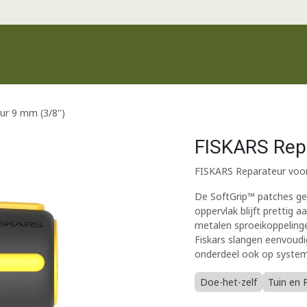
Productgroepen
Recente producten
Merken
Klantenservic
r 9 mm (3/8'')
FISKARS Repa
FISKARS Reparateur voor 
De SoftGrip™ patches gev
oppervlak blijft prettig
metalen sproeikoppelinge
Fiskars slangen eenvoudig
onderdeel ook op syste
Doe-het-zelf
Tuin en 