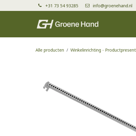
Overslaan naar inhoud
+31 73 54 93285
info@groenehand.nl
Producten
Alle producten
Winkelinrichting - Productpresent