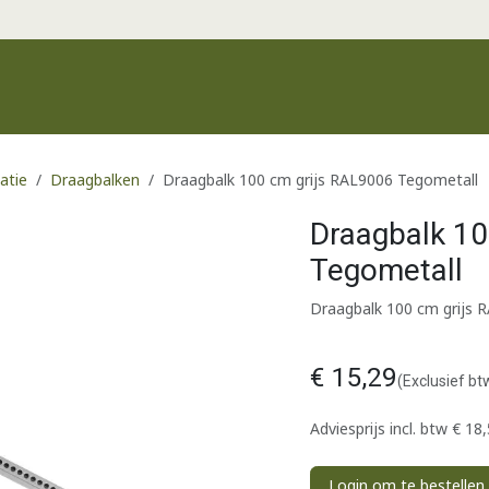
Productgroepen
Recente producten
Merken
Klantenservic
atie
Draagbalken
Draagbalk 100 cm grijs RAL9006 Tegometall
Draagbalk 10
Tegometall
Draagbalk 100 cm grijs 
€
15,29
(Exclusief bt
Adviesprijs incl. btw
€
18,
Login om te bestellen