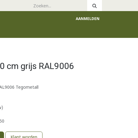
AANMELDEN
e
Catalogus
0 cm grijs RAL9006
RAL9006 Tegometall
w)
50
Klant worden