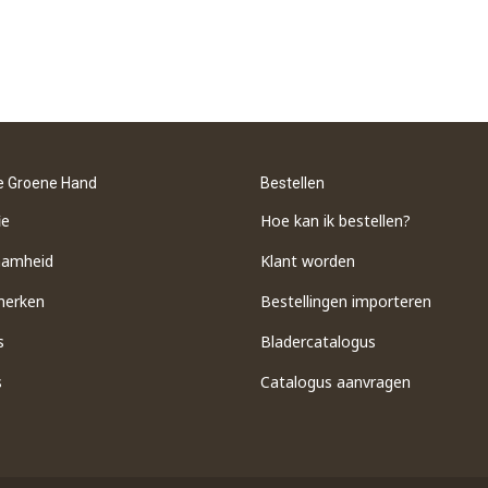
e Groene Hand
Bestellen
ie
Hoe kan ik bestellen?
aamheid
Klant worden
merken
Bestellingen importeren
s
​Bladercatalogus
s
​Catalogus aanvragen