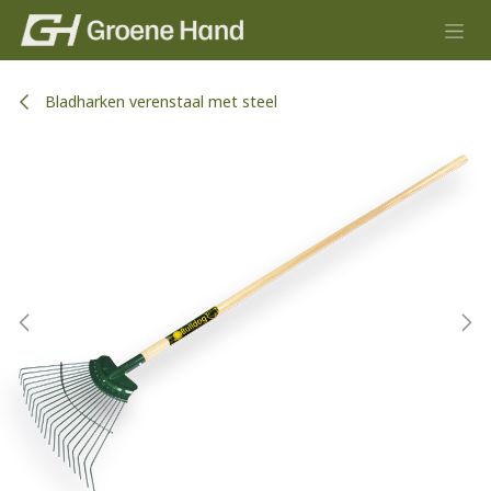
Overslaan naar inhoud
Bladharken verenstaal met steel