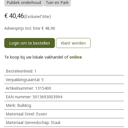
Publiek onderhoud
Tuin en Park
€
40,46
(Exclusief btw)
Adviesprijs incl. btw
€
48,96
Login om te bestellen
Klant worden
Te koop bij uw lokale vakhandel of
online
Besteleenheid:
1
Verpakkingsaantal:
5
Artikelnummer:
1315400
EAN nummer:
5013693003994
Merk
:
Bulldog
Materiaal Steel
:
Essen
Materiaal Gereedschap
:
Staal