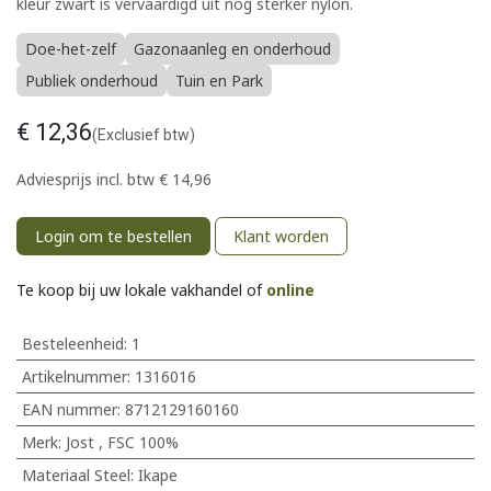
kleur zwart is vervaardigd uit nog sterker nylon.
Doe-het-zelf
Gazonaanleg en onderhoud
Publiek onderhoud
Tuin en Park
€
12,36
(Exclusief btw)
Adviesprijs incl. btw
€
14,96
Login om te bestellen
Klant worden
Te koop bij uw lokale vakhandel of
online
Besteleenheid:
1
Artikelnummer:
1316016
EAN nummer:
8712129160160
Merk
:
Jost
,
FSC 100%
Materiaal Steel
:
Ikape