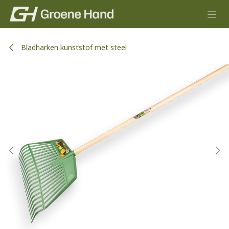
Overslaan naar inhoud
Bladharken kunststof met steel