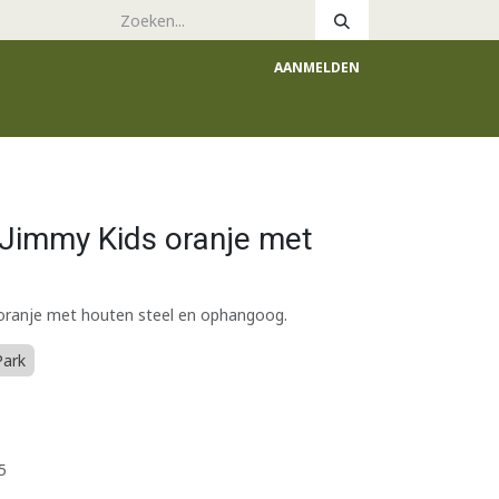
AANMELDEN
e
Catalogus
 Jimmy Kids oranje met
 oranje met houten steel en ophangoog.
Park
5