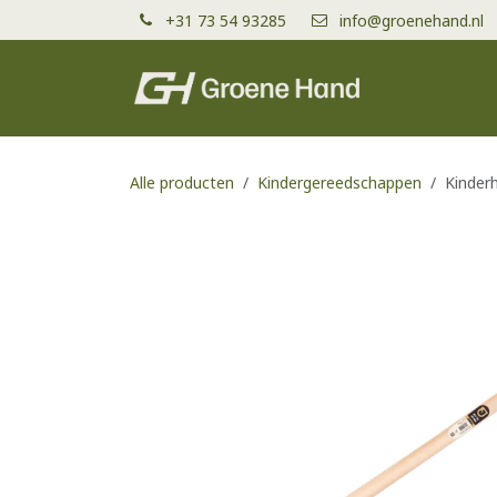
Overslaan naar inhoud
+31 73 54 93285
info@groenehand.nl
Producten
Alle producten
Kindergereedschappen
Kinder