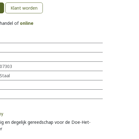
Klant worden
khandel of
online
07303
Staal
my
ig en degelijk gereedschap voor de Doe-Het-
er