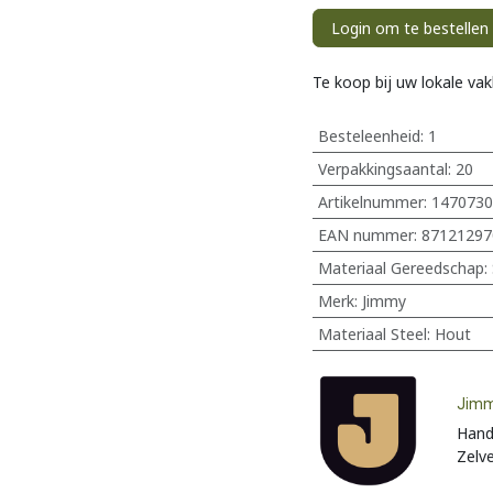
Login om te bestellen
Te koop bij uw lokale va
Besteleenheid:
1
Verpakkingsaantal:
20
Artikelnummer:
1470730
EAN nummer:
87121297
Materiaal Gereedschap
:
Merk
:
Jimmy
Materiaal Steel
:
Hout
Jim
Hand
Zelv