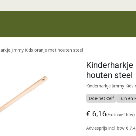
Productgroepen
Recente producten
Merken
Klantenservic
harkje Jimmy Kids oranje met houten steel
Kinderharkje
houten steel
Kinderharkje Jimmy Kids
Doe-het-zelf
Tuin en 
€
6,16
(Exclusief btw)
Adviesprijs incl. btw
€
7,4