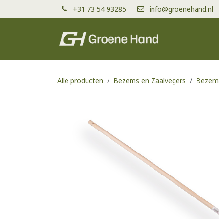
Overslaan naar inhoud
+31 73 54 93285
info@groenehand.nl
Producten
Alle producten
Bezems en Zaalvegers
Bezems