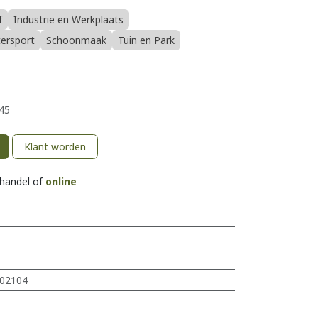
f
Industrie en Werkplaats
tersport
Schoonmaak
Tuin en Park
45
Klant worden
khandel of
online
02104