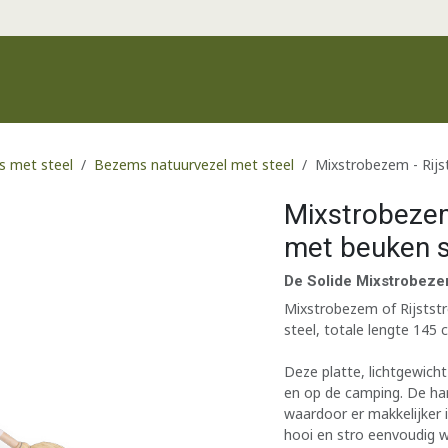
Productgroepen
Recente producten
Merken
Klantenservic
 met steel
Bezems natuurvezel met steel
Mixstrobezem - Rij
Mixstrobezem
met beuken s
De Solide Mixstrobezem
Mixstrobezem of Rijstst
steel, totale lengte 145
Deze platte, lichtgewich
en op de camping. De har
waardoor er makkelijker 
hooi en stro eenvoudig