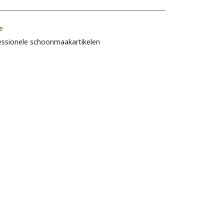
e
essionele schoonmaakartikelen