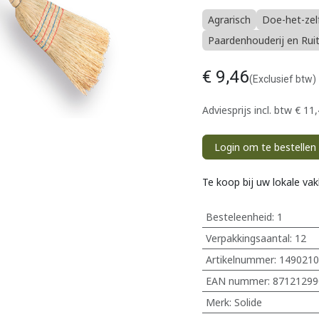
Agrarisch
Doe-het-zel
Paardenhouderij en Rui
€
9,46
(Exclusief btw)
Adviesprijs incl. btw
€
11,
Login om te bestellen
Te koop bij uw lokale va
Besteleenheid:
1
Verpakkingsaantal:
12
Artikelnummer:
1490210
EAN nummer:
87121299
Merk
:
Solide