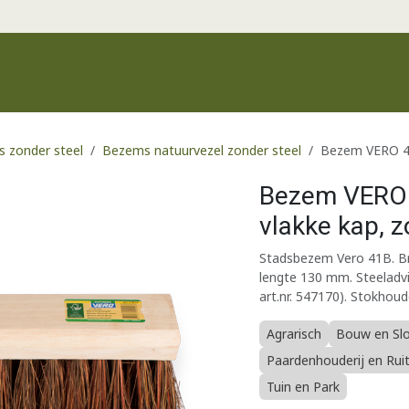
Productgroepen
Recente producten
Merken
Klantenservic
 zonder steel
Bezems natuurvezel zonder steel
Bezem VERO 41B
Bezem VERO 
vlakke kap, z
Stadsbezem Vero 41B. Br
lengte 130 mm. Steeladvi
art.nr. 547170). Stokhoud
Agrarisch
Bouw en Sl
Paardenhouderij en Rui
Tuin en Park