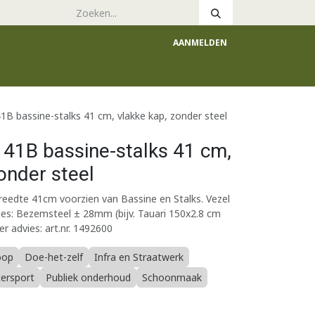
AANMELDEN
e
Catalogus
 bassine-stalks 41 cm, vlakke kap, zonder steel
41B bassine-stalks 41 cm,
onder steel
eedte 41cm voorzien van Bassine en Stalks. Vezel
es: Bezemsteel ± 28mm (bijv. Tauari 150x2.8 cm
er advies: art.nr. 1492600
oop
Doe-het-zelf
Infra en Straatwerk
tersport
Publiek onderhoud
Schoonmaak