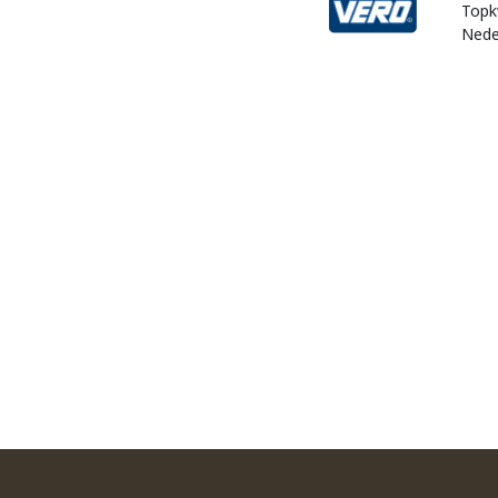
Topk
Nede