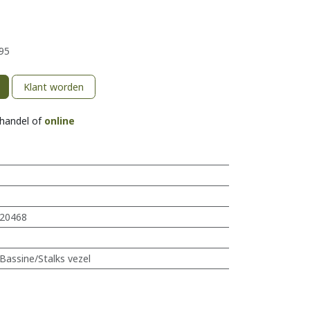
95
Klant worden
khandel of
online
20468
Bassine/Stalks vezel