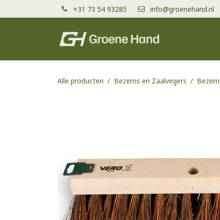
Overslaan naar inhoud
+31 73 54 93285
info@groenehand.nl
Producten
Alle producten
Bezems en Zaalvegers
Bezems