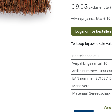
€
9,05
(Exclusief btw)
Adviesprijs incl. btw
€
10,
Login om te bestellen
Te koop bij uw lokale va
Besteleenheid:
1
Verpakkingsaantal:
10
Artikelnummer:
1490390
EAN nummer:
87103740
Merk
:
Vero
Materiaal Gereedschap
:
Vero