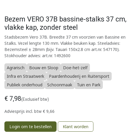
Bezem VERO 37B bassine-stalks 37 cm,
vlakke kap, zonder steel
Stadsbezem Vero 37B. Breedte 37 cm voorzien van Bassine en
Stalks. Vezel lengte 130 mm. Vlakke beuken kap. Steeladvies:
Bezemsteel ± 28mm (bijv. Tauari 150x2.8 cm art.nr. 547170).
Stokhouder advies: art.nr. 1492600
Agrarisch
Bouw en Sloop
Doe-het-zelf
Infra en Straatwerk
Paardenhouderij en Ruitersport
Publiek onderhoud
Schoonmaak
Tuin en Park
€
7,98
(Exclusief btw)
Adviesprijs incl. btw
€
9,66
Login om te bestellen
Klant worden