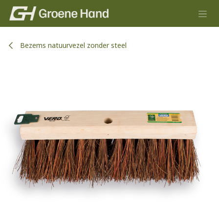
Overslaan naar inhoud
Bezems natuurvezel zonder steel