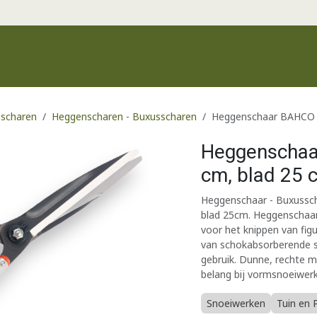
Productgroepen
Recente producten
Merken
Klantenservic
nscharen
Heggenscharen - Buxusscharen
Heggenschaar BAHCO P
Heggenschaa
cm, blad 25 
Heggenschaar - Buxussch
blad 25cm. Heggenschaar 
voor het knippen van figu
van schokabsorberende s
gebruik. Dunne, rechte m
belang bij vormsnoeiwerk
Snoeiwerken
Tuin en 