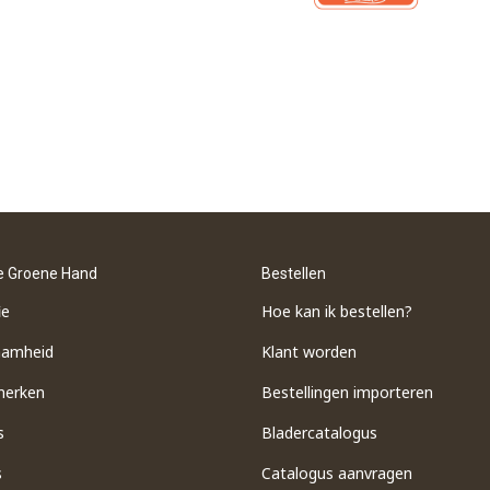
e Groene Hand
Bestellen
ie
Hoe kan ik bestellen?
aamheid
Klant worden
merken
Bestellingen importeren
s
​Bladercatalogus
s
​Catalogus aanvragen