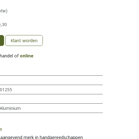
btw)
,30
Klant worden
khandel of
online
01255
Aluminium
o
aangevend merk in handgereedschappen