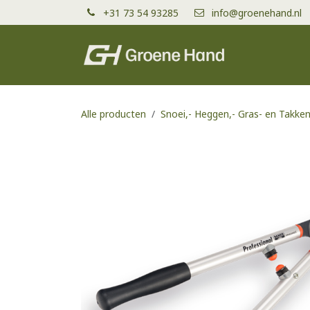
Overslaan naar inhoud
+31 73 54 93285
info@groenehand.nl
Producten
Alle producten
Snoei,- Heggen,- Gras- en Takke