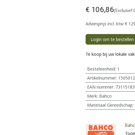
€
106,86
(Exclusief 
Adviesprijs incl. btw
€
129
Login om te bestellen
Te koop bij uw lokale va
Besteleenheid:
1
Artikelnummer:
1505012
EAN nummer:
73115183
Merk
:
Bahco
Materiaal Gereedschap
:
Bahc
Toon