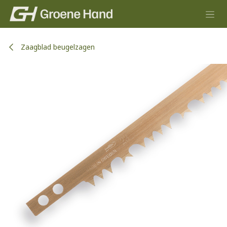
Overslaan naar inhoud
Zaagblad beugelzagen