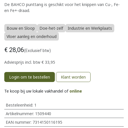
De BAHCO punttang is geschikt voor het knippen van Cu-, Fe-
en Fe+-draad.
Bouw en Sloop
Doe-het-zelf
Industrie en Werkplaats
Vloer aanleg en onderhoud
€
28,06
(Exclusief btw)
Adviesprijs incl. btw
€
33,95
Login om te bestellen
Klant worden
Te koop bij uw lokale vakhandel of
online
Besteleenheid:
1
Artikelnummer:
1509440
EAN nummer:
7314150116195