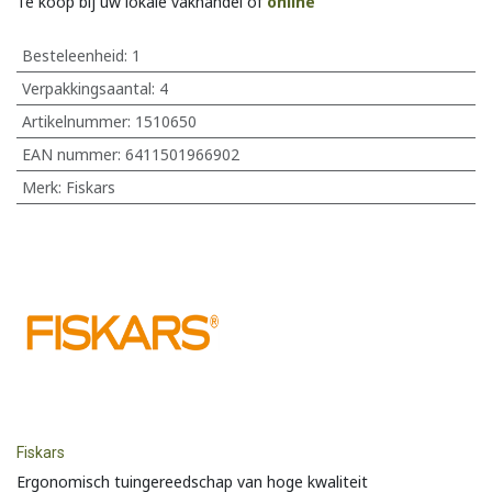
Te koop bij uw lokale vakhandel of
online
Besteleenheid:
1
Verpakkingsaantal:
4
Artikelnummer:
1510650
EAN nummer:
6411501966902
Merk
:
Fiskars
Fiskars
Ergonomisch tuingereedschap van hoge kwaliteit