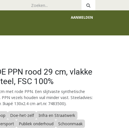
AANMELDEN
e
Catalogus
E PPN rood 29 cm, vlakke
steel, FSC 100%
 met rode PPN. Een slijtvaste synthetische
. PPN vezels houden vuil minder vast. Steeladvies:
 Ikapé 130x2.4 cm art.nr. 7483500).
oop
Doe-het-zelf
Infra en Straatwerk
tersport
Publiek onderhoud
Schoonmaak