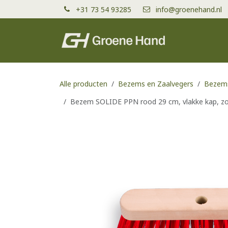
Overslaan naar inhoud
+31 73 54 93285
info@groenehand.nl
Producten
Alle producten
Bezems en Zaalvegers
Bezems
Bezem SOLIDE PPN rood 29 cm, vlakke kap, zo