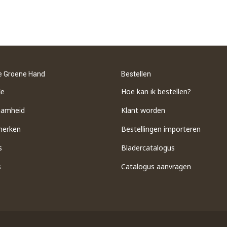
e Groene Hand
Bestellen
ie
Hoe kan ik bestellen?
aamheid
Klant worden
merken
Bestellingen importeren
s
​Bladercatalogus
s
​Catalogus aanvragen