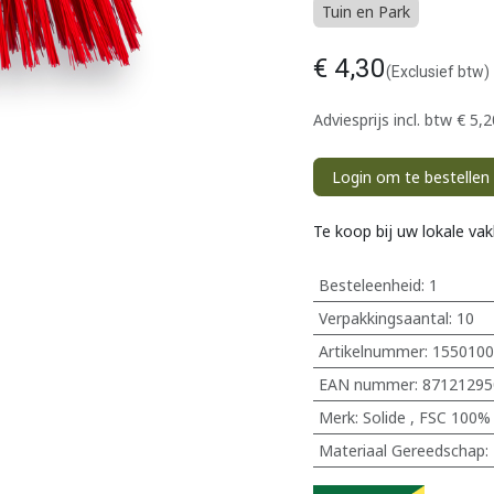
Tuin en Park
€
4,30
(Exclusief btw)
Adviesprijs incl. btw
€
5,2
Login om te bestellen
Te koop bij uw lokale va
Besteleenheid:
1
Verpakkingsaantal:
10
Artikelnummer:
1550100
EAN nummer:
87121295
Merk
:
Solide
,
FSC 100%
Materiaal Gereedschap
: