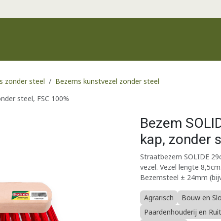
Productgroepen
Recente producten
Merken
Klantenservic
 zonder steel
Bezems kunstvezel zonder steel
nder steel, FSC 100%
Bezem SOLID
kap, zonder 
Straatbezem SOLIDE 29cm
vezel. Vezel lengte 8,5cm
Bezemsteel ± 24mm (bijv.
Agrarisch
Bouw en Sl
Paardenhouderij en Rui