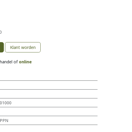
0
Klant worden
khandel of
online
01000
PPN