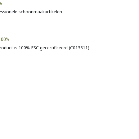
e
essionele schoonmaakartikelen
100%
product is 100% FSC gecertificeerd (C013311)