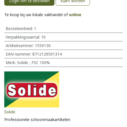
Login om te bestellen
Klant worden
Te koop bij uw lokale vakhandel of
online
Besteleenheid:
1
Verpakkingsaantal:
10
Artikelnummer:
1550130
EAN nummer:
8712129501314
Merk
:
Solide
,
FSC 100%
Solide
Professionele schoonmaakartikelen