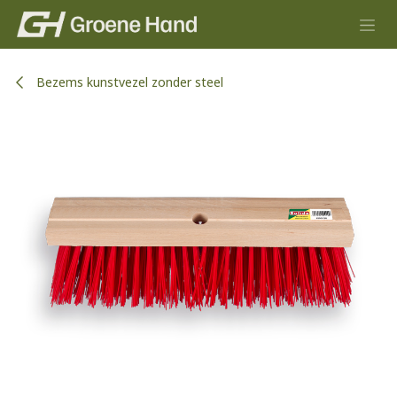
Overslaan naar inhoud
Bezems kunstvezel zonder steel