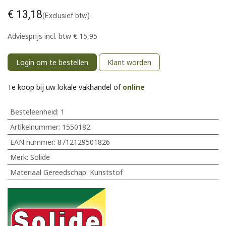
€
13,18
(Exclusief btw)
Adviesprijs incl. btw
€
15,95
Login om te bestellen
Klant worden
Te koop bij uw lokale vakhandel of
online
Besteleenheid:
1
Artikelnummer:
1550182
EAN nummer:
8712129501826
Merk
:
Solide
Materiaal Gereedschap
:
Kunststof