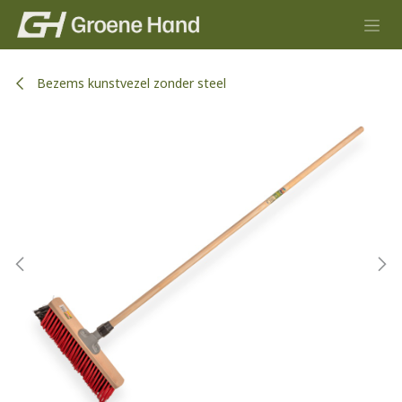
Overslaan naar inhoud
Bezems kunstvezel zonder steel