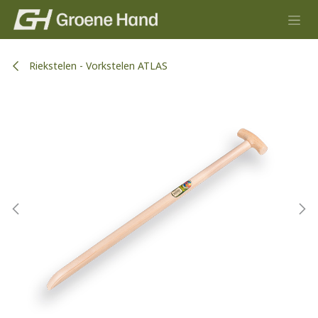
Overslaan naar inhoud
Riekstelen - Vorkstelen ATLAS