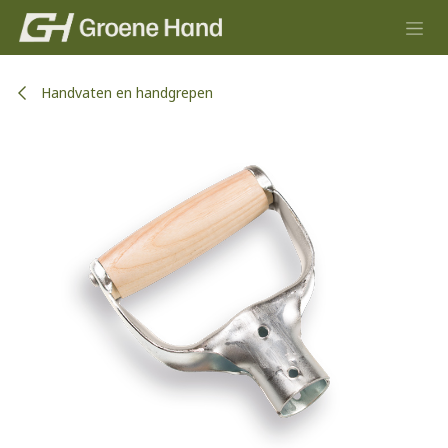
Overslaan naar inhoud
Handvaten en handgrepen