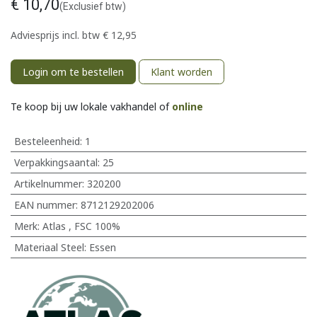
€
10,70
(Exclusief btw)
Adviesprijs incl. btw
€
12,95
Login om te bestellen
Klant worden
Te koop bij uw lokale vakhandel of
online
Besteleenheid:
1
Verpakkingsaantal:
25
Artikelnummer:
320200
EAN nummer:
8712129202006
Merk
:
Atlas
,
FSC 100%
Materiaal Steel
:
Essen