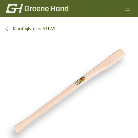
Overslaan naar inhoud
Kloofbijlstelen ATLAS