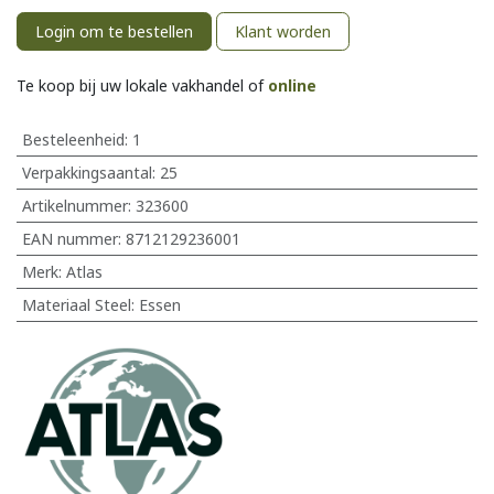
Login om te bestellen
Klant worden
Te koop bij uw lokale vakhandel of
online
Besteleenheid:
1
Verpakkingsaantal:
25
Artikelnummer:
323600
EAN nummer:
8712129236001
Merk
:
Atlas
Materiaal Steel
:
Essen