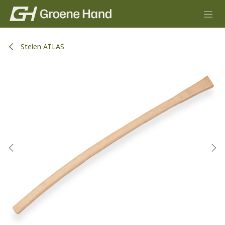
Overslaan naar inhoud
Stelen ATLAS