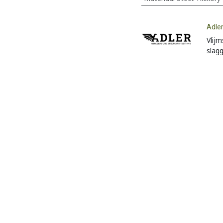
Adle
Vlijm
slag