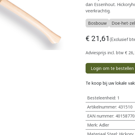
dan Essenhout. Hickoryho
veerkrachtig.
Bosbouw
Doe-het-zel
€
21,61
(Exclusief bt
Adviesprijs incl. btw
€
26,
Login om te bestellen
Te koop bij uw lokale va
Besteleenheid:
1
Artikelnummer:
431510
EAN nummer:
40158770
Merk
:
Adler
Materiaal Steel
:
Hickory