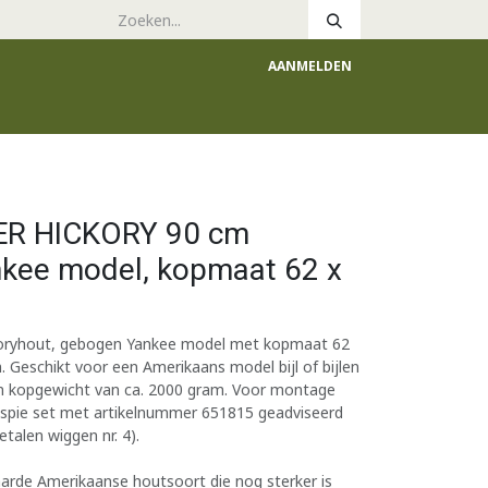
AANMELDEN
e
Catalogus
LER HICKORY 90 cm
kee model, kopmaat 62 x
ckoryhout, gebogen Yankee model met kopmaat 62
 Geschikt voor een Amerikaans model bijl of bijlen
n kopgewicht van ca. 2000 gram. Voor montage
jlspie set met artikelnummer 651815 geadviseerd
talen wiggen nr. 4).
harde Amerikaanse houtsoort die nog sterker is