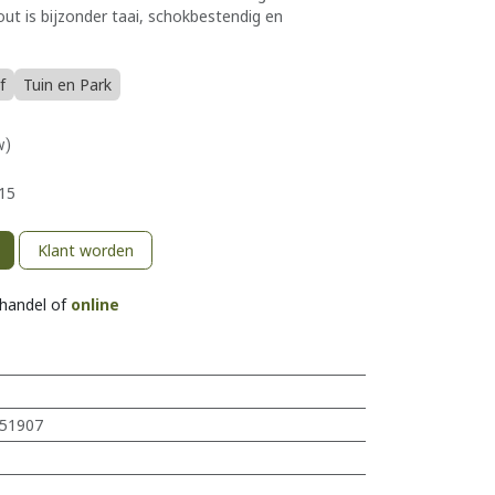
ut is bijzonder taai, schokbestendig en
f
Tuin en Park
w)
15
Klant worden
khandel of
online
51907