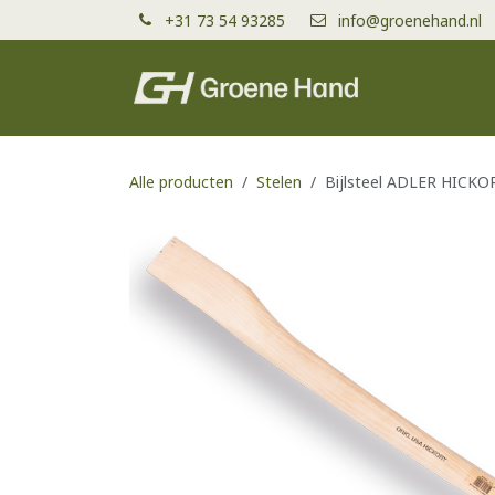
Overslaan naar inhoud
+31 73 54 93285
info@groenehand.nl
Producten
Alle producten
Stelen
Bijlsteel ADLER HICKO