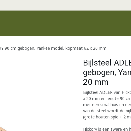
Productgroepen
Recente producten
Merken
Klantenservic
RY 90 cm gebogen, Yankee model, kopmaat 62 x 20 mm
Bijlsteel AD
gebogen, Yan
20 mm
Bijlsteel ADLER van Hi
x 20 mm en lengte 90 cm.
met een smal huis en ee
van de steel wordt de bi
(grote houten spie + 2 me
Hickory is een zware en 