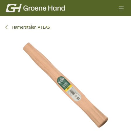
Overslaan naar inhoud
Hamerstelen ATLAS