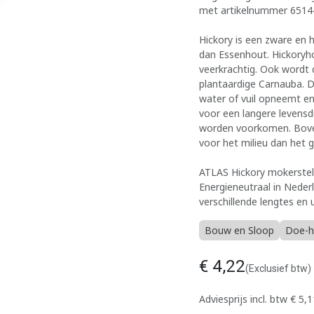
met artikelnummer 65144
Hickory is een zware en 
dan Essenhout. Hickoryho
veerkrachtig. Ook wordt
plantaardige Carnauba. D
water of vuil opneemt e
voor een langere levensd
worden voorkomen. Boven
voor het milieu dan het g
ATLAS Hickory mokerstel
Energieneutraal in Nederl
verschillende lengtes en 
Bouw en Sloop
Doe-h
€
4,22
(Exclusief btw)
Adviesprijs incl. btw
€
5,1