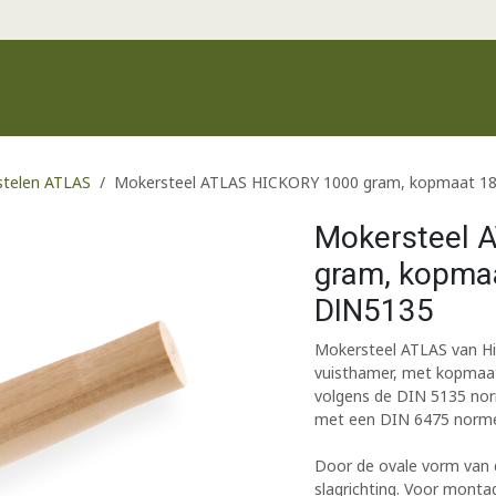
Productgroepen
Recente producten
Merken
Klantenservic
telen ATLAS
Mokersteel ATLAS HICKORY 1000 gram, kopmaat 18
Mokersteel 
gram, kopmaa
DIN5135
Mokersteel ATLAS van H
vuisthamer, met kopmaat
volgens de DIN 5135 nor
met een DIN 6475 norme
Door de ovale vorm van d
slagrichting. Voor monta