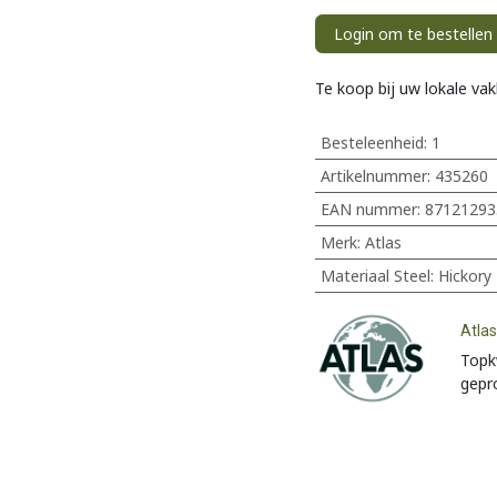
Login om te bestellen
Te koop bij uw lokale va
Besteleenheid:
1
Artikelnummer:
435260
EAN nummer:
87121293
Merk
:
Atlas
Materiaal Steel
:
Hickory
Atla
Topk
gepr