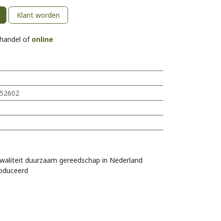
Klant worden
khandel of
online
52602
s
waliteit duurzaam gereedschap in Nederland
oduceerd