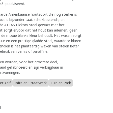
5 geadviseerd.
harde Amerikaanse houtsoort die nog sterker is
ut is bijzonder taai, schokbestendig en
 de ATLAS Hickory steel gewaxt met het
it zorgt ervoor dat het hout kan ademen, geen
n de mooie blanke kleur behoudt. Het waxen zorgt
uur en een prettige gladde steel, waardoor blaren
dien is het plantaardig waxen van stelen beter
ebruik van vernis of paraffine.
en worden, voor het grootste deel,
and gefabriceerd en zijn verkrijgbaar in
uitvoeringen.
et-zelf
Infra en Straatwerk
Tuin en Park
1