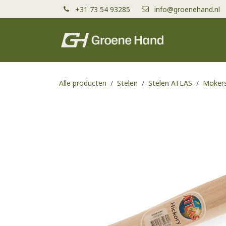
Overslaan naar inhoud
+31 73 54 93285
info@groenehand.nl
Producten
Alle producten
Stelen
Stelen ATLAS
Mokers