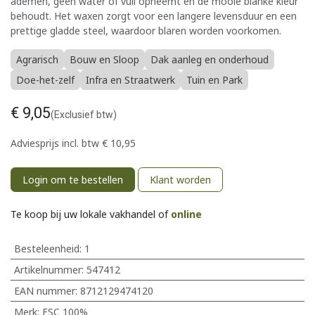
ademen, geen water of vuil opneemt en de mooie blanke kleur
behoudt. Het waxen zorgt voor een langere levensduur en een
prettige gladde steel, waardoor blaren worden voorkomen.
Agrarisch
Bouw en Sloop
Dak aanleg en onderhoud
Doe-het-zelf
Infra en Straatwerk
Tuin en Park
€
9,05
(Exclusief btw)
Adviesprijs incl. btw
€
10,95
Login om te bestellen
Klant worden
Te koop bij uw lokale vakhandel of
online
Besteleenheid:
1
Artikelnummer:
547412
EAN nummer:
8712129474120
Merk
:
FSC 100%