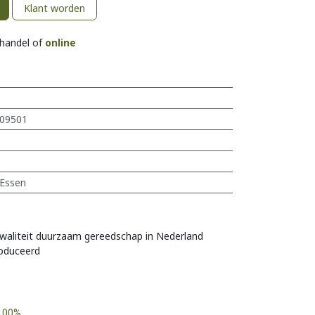
Klant worden
khandel of
online
09501
Essen
s
waliteit duurzaam gereedschap in Nederland
oduceerd
100%