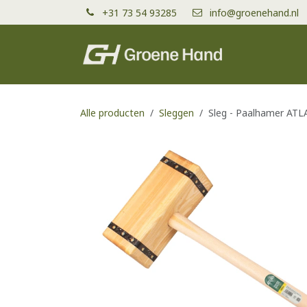
Overslaan naar inhoud
+31 73 54 93285
info@groenehand.nl
Producten
Alle producten
Sleggen
Sleg - Paalhamer ATL