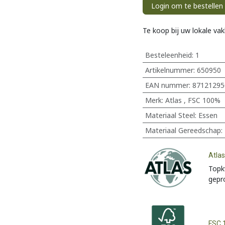
Login om te bestellen
Te koop bij uw lokale va
Besteleenheid:
1
Artikelnummer:
650950
EAN nummer:
87121295
Merk
:
Atlas
,
FSC 100%
Materiaal Steel
:
Essen
Materiaal Gereedschap
:
Atla
Topk
gepr
FSC 