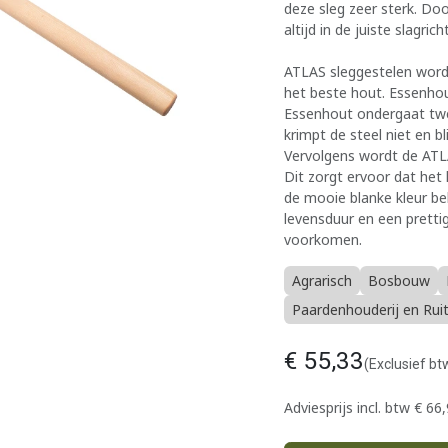
deze sleg zeer sterk. Do
altijd in de juiste slagrich
ATLAS sleggestelen word
het beste hout. Essenhou
Essenhout ondergaat tw
krimpt de steel niet en b
Vervolgens wordt de ATL
Dit zorgt ervoor dat he
de mooie blanke kleur b
levensduur en een pretti
voorkomen.
Agrarisch
Bosbouw
Paardenhouderij en Rui
€
55,33
(Exclusief bt
Adviesprijs incl. btw
€
66,