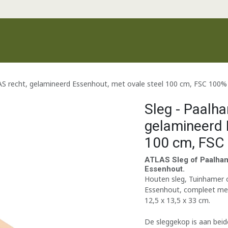
Productgroepen
Recente producten
Merken
Klantenservic
AS recht, gelamineerd Essenhout, met ovale steel 100 cm, FSC 100%
Sleg - Paalh
gelamineerd 
100 cm, FSC
ATLAS Sleg of Paalham
Essenhout.
Houten sleg, Tuinhamer 
Essenhout, compleet met
12,5 x 13,5 x 33 cm.
De sleggekop is aan beid