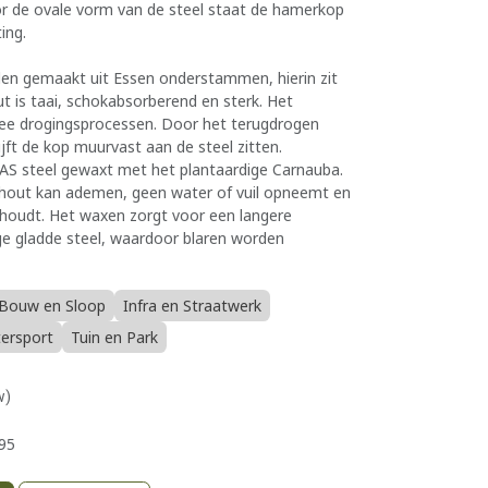
or de ovale vorm van de steel staat de hamerkop
ting.
en gemaakt uit Essen onderstammen, hierin zit
t is taai, schokabsorberend en sterk. Het
ee drogingsprocessen. Door het terugdrogen
lijft de kop muurvast aan de steel zitten.
AS steel gewaxt met het plantaardige Carnauba.
t hout kan ademen, geen water of vuil opneemt en
ehoudt. Het waxen zorgt voor een langere
ge gladde steel, waardoor blaren worden
Bouw en Sloop
Infra en Straatwerk
tersport
Tuin en Park
w)
95