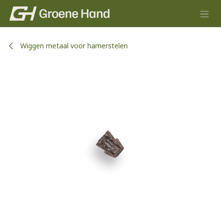
Overslaan naar inhoud
Wiggen metaal voor hamerstelen