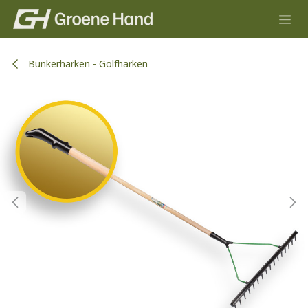
Overslaan naar inhoud
Bunkerharken - Golfharken