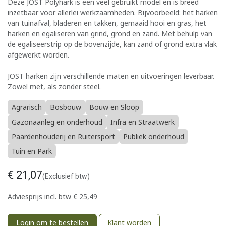
Deze JOST Polyhark is een veel gebruikt model en is breed
inzetbaar voor allerlei werkzaamheden. Bijvoorbeeld: het harken
van tuinafval, bladeren en takken, gemaaid hooi en gras, het
harken en egaliseren van grind, grond en zand. Met behulp van
de egaliseerstrip op de bovenzijde, kan zand of grond extra vlak
afgewerkt worden.
JOST harken zijn verschillende maten en uitvoeringen leverbaar.
Zowel met, als zonder steel.
Agrarisch
Bosbouw
Bouw en Sloop
Gazonaanleg en onderhoud
Infra en Straatwerk
Paardenhouderij en Ruitersport
Publiek onderhoud
Tuin en Park
€
21,07
(Exclusief btw)
Adviesprijs incl. btw
€
25,49
Login om te bestellen
Klant worden