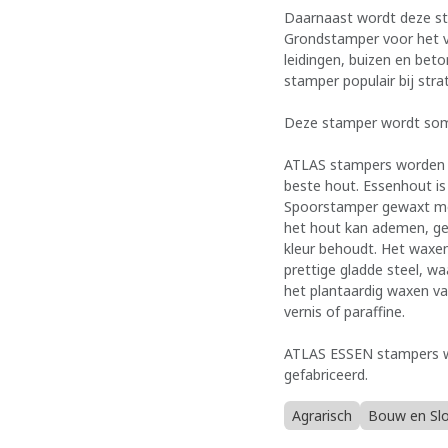
Daarnaast wordt deze st
Grondstamper voor het v
leidingen, buizen en bet
stamper populair bij stra
Deze stamper wordt som
ATLAS stampers worden 
beste hout. Essenhout is
Spoorstamper gewaxt met
het hout kan ademen, ge
kleur behoudt. Het waxen
prettige gladde steel, 
het plantaardig waxen va
vernis of paraffine.
ATLAS ESSEN stampers wo
gefabriceerd.
Agrarisch
Bouw en Sl