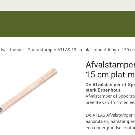
Productgroepen
Recente producten
Merken
Klantenservic
Afvalstamper - Spoorstamper ATLAS 15 cm plat model, lengte 130 c
Afvalstampe
15 cm plat m
De Afvalstamper of Sp
sterk Essenhout.
Afvalstamper of Spoors
breedte van 15 cm en ee
De ATLAS Afvalstamper i
aandrukken, aanstampen 
een ondergrondse contai