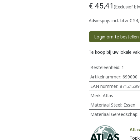
€
45,41
(Exclusief bt
Adviesprijs incl. btw
€
54,
Login om te bestellen
Te koop bij uw lokale va
Besteleenheid:
1
Artikelnummer:
699000
EAN nummer:
87121299
Merk
:
Atlas
Materiaal Steel
:
Essen
Materiaal Gereedschap
:
Atla
Topk