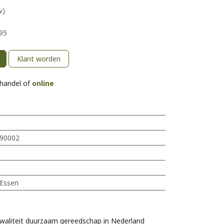
w)
95
Klant worden
khandel of
online
90002
Essen
s
waliteit duurzaam gereedschap in Nederland