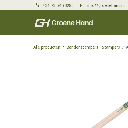
Overslaan naar inhoud
+31 73 54 93285
info@groenehand.nl
Producten
Alle producten
Bandenstampers - Stampers