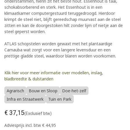
onderstammen, hierin zit het beste hout. Essenhout is taai,
schokabsorberend en sterk. Het Essenhout is in een
klimaatkamer computergestuurd teruggedroogd. Hierdoor
krimpt de steel niet, blijft gereedschap muurvast aan de steel
zitten en kan de doorgestoken hilt zonder lijm of nietje aan de
steel geperst worden.
ATLAS schopstelen worden gewaxt met het plantaardige
Carnauba wat zorgt voor een langere levensduur en een
prettige gladde steel, waardoor blaren worden voorkomen.
Klik hier voor meer informatie over modellen, inslag,
bladbreedte & dulstanden
Agrarisch
Bouw en Sloop
Doe-het-zelf
Infra en Straatwerk
Tuin en Park
€
37,15
(Exclusief btw)
Adviesprijs incl. btw
€
44,95