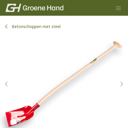
Overslaan naar inhoud
Betonschoppen met steel