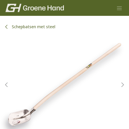
Overslaan naar inhoud
Schepbatsen met steel