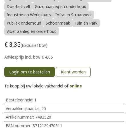
Doe-het-zelf
Gazonaanleg en onderhoud
Industrie en Werkplaats
Infra en Straatwerk
Publiek onderhoud
Schoonmaak
Tuin en Park
Vloer aanleg en onderhoud
€
3,35
(Exclusief btw)
Adviesprijs incl. btw
€
4,05
Login om te bestellen
Klant worden
Te koop bij uw lokale vakhandel of
online
Besteleenheid:
1
Verpakkingsaantal:
25
Artikelnummer:
7483520
EAN nummer:
8712129470511