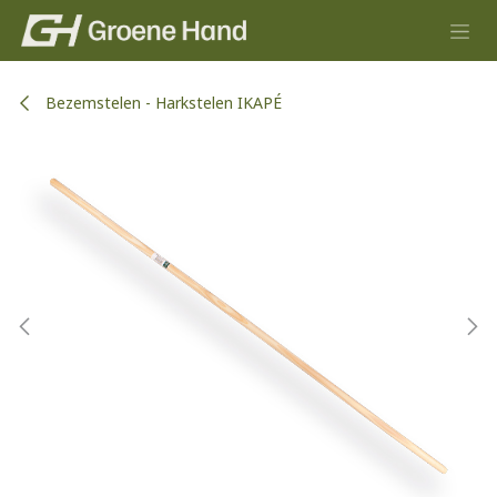
Overslaan naar inhoud
Bezemstelen - Harkstelen IKAPÉ