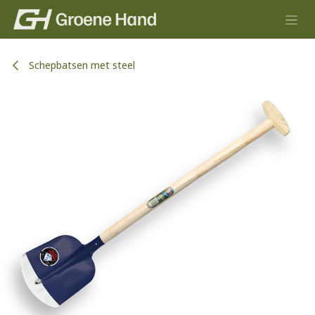
Overslaan naar inhoud
Schepbatsen met steel