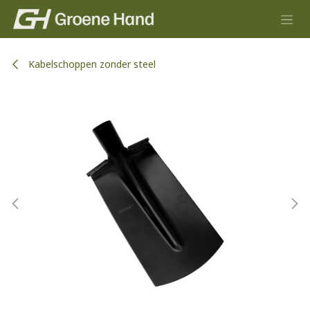
Overslaan naar inhoud
Kabelschoppen zonder steel