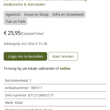
bladbreedte & dulstanden
Agrarisch
Bouw en Sloop
Infra en Straatwerk
Tuin en Park
€
25,95
(Exclusief btw)
Adviesprijs incl. btw
€
31,40
Login om te bestellen
Klant worden
Te koop bij uw lokale vakhandel of
online
Besteleenheid:
1
Artikelnummer:
780517
EAN nummer:
8712129805177
Merk
:
Atlas
Materiaal Gereedschap
:
Staal