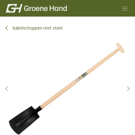
Overslaan naar inhoud
Kabelschoppen met steel