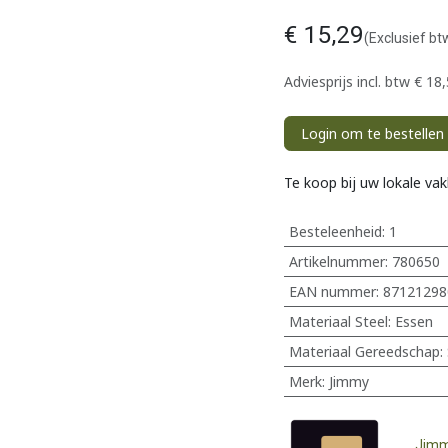
€
15,29
(Exclusief bt
Adviesprijs incl. btw
€
18,
Login om te bestellen
Te koop bij uw lokale va
Besteleenheid:
1
Artikelnummer:
780650
EAN nummer:
87121298
Materiaal Steel
:
Essen
Materiaal Gereedschap
:
Merk
:
Jimmy
Jim