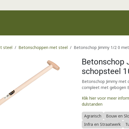
Productgroepen
Recente producten
Merken
Klantenservic
t steel
Betonschoppen met steel
Betonschop Jimmy 1/2 0 met
Betonschop 
schopsteel 
Betonschop Jimmy met d
compleet met gebogen Es
Klik hier voor meer infor
dulstanden
Agrarisch
Bouw en Sl
Infra en Straatwerk
T