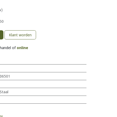
w)
50
Klant worden
khandel of
online
06501
Staal
my