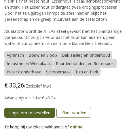
hierin zit het beste hout. Essenhout is taai, schokabsorberend
en sterk. Het Essenhout ondergaat twee drogingsprocessen.
Door het terugdrogen krimpt de steel niet en blijft het
gereedschap en de greep muurvast aan de steel zitten.
Als laatste wordt de ATLAS steel gewaxt met het plantaardige
Carnauba. Dit zorgt ervoor dat het hout kan ademen, geen
water of vuil opneemt en de mooie blanke kleur behoudt.
Agrarisch
Bouw en Sloop
Dak aanleg en onderhoud
Industrie en Werkplaats
Paardenhouderij en Ruitersport
Publiek onderhoud
Schoonmaak
Tuin en Park
€
33,26
(Exclusief btw)
Adviesprijs incl. btw
€
40,24
Login om te bestellen
Klant worden
Te koop bij uw lokale vakhandel of
online