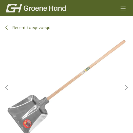
Overslaan naar inhoud
Recent toegevoegd