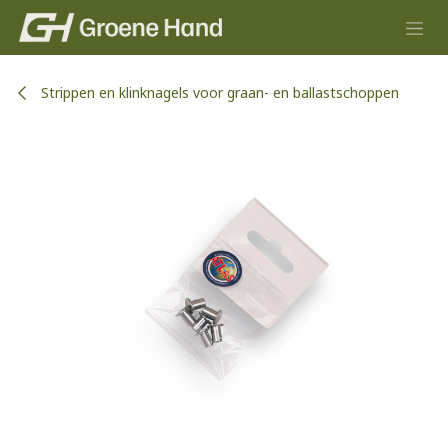
Overslaan naar inhoud
Strippen en klinknagels voor graan- en ballastschoppen