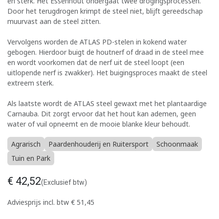
en sterk. Het Essenhout ondergaat twee drogingsprocessen.
Door het terugdrogen krimpt de steel niet, blijft gereedschap
muurvast aan de steel zitten.
Vervolgens worden de ATLAS PD-stelen in kokend water
gebogen. Hierdoor buigt de houtnerf of draad in de steel mee
en wordt voorkomen dat de nerf uit de steel loopt (een
uitlopende nerf is zwakker). Het buigingsproces maakt de steel
extreem sterk.
Als laatste wordt de ATLAS steel gewaxt met het plantaardige
Carnauba. Dit zorgt ervoor dat het hout kan ademen, geen
water of vuil opneemt en de mooie blanke kleur behoudt.
Agrarisch
Paardenhouderij en Ruitersport
Schoonmaak
Tuin en Park
€
42,52
(Exclusief btw)
Adviesprijs incl. btw
€
51,45