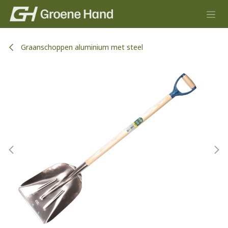
Overslaan naar inhoud
Graanschoppen aluminium met steel