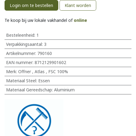
Login om te bestellen
Klant worden
Te koop bij uw lokale vakhandel of
online
Besteleenheid:
1
Verpakkingsaantal:
3
Artikelnummer:
790160
EAN nummer:
8712129901602
Merk
:
Offner
,
Atlas
,
FSC 100%
Materiaal Steel
:
Essen
Materiaal Gereedschap
:
Aluminium