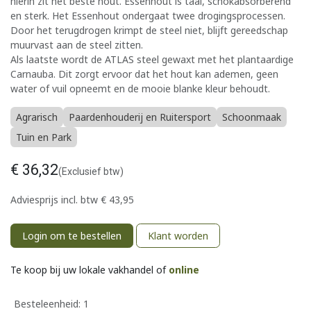
hierin zit het beste hout. Essenhout is taai, schokabsorberend
en sterk. Het Essenhout ondergaat twee drogingsprocessen.
Door het terugdrogen krimpt de steel niet, blijft gereedschap
muurvast aan de steel zitten.
Als laatste wordt de ATLAS steel gewaxt met het plantaardige
Carnauba. Dit zorgt ervoor dat het hout kan ademen, geen
water of vuil opneemt en de mooie blanke kleur behoudt.
Agrarisch
Paardenhouderij en Ruitersport
Schoonmaak
Tuin en Park
€
36,32
(Exclusief btw)
Adviesprijs incl. btw
€
43,95
Login om te bestellen
Klant worden
Te koop bij uw lokale vakhandel of
online
Besteleenheid:
1