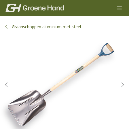
Overslaan naar inhoud
Graanschoppen aluminium met steel