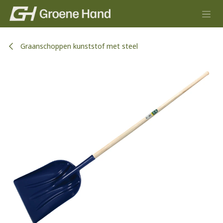
Overslaan naar inhoud
Graanschoppen kunststof met steel