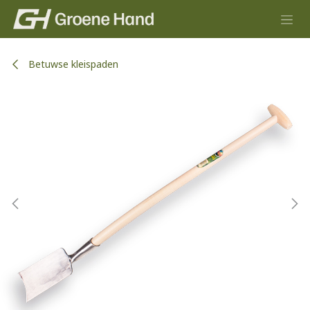
Overslaan naar inhoud
Betuwse kleispaden