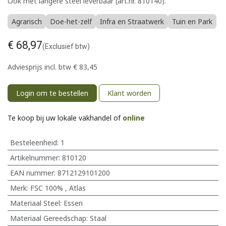
Ook met langere steel leverbaar (art.nr. 810140).
Agrarisch
Doe-het-zelf
Infra en Straatwerk
Tuin en Park
€
68,97
(Exclusief btw)
Adviesprijs incl. btw
€
83,45
Login om te bestellen
Klant worden
Te koop bij uw lokale vakhandel of
online
Besteleenheid:
1
Artikelnummer:
810120
EAN nummer:
8712129101200
Merk
:
FSC 100%
,
Atlas
Materiaal Steel
:
Essen
Materiaal Gereedschap
:
Staal