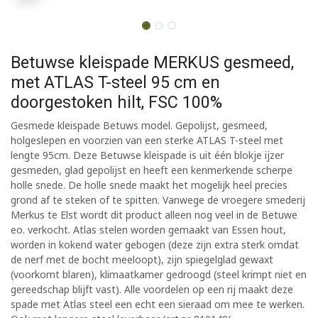
Betuwse kleispade MERKUS gesmeed,
met ATLAS T-steel 95 cm en
doorgestoken hilt, FSC 100%
Gesmede kleispade Betuws model. Gepolijst, gesmeed,
holgeslepen en voorzien van een sterke ATLAS T-steel met
lengte 95cm. Deze Betuwse kleispade is uit één blokje ijzer
gesmeden, glad gepolijst en heeft een kenmerkende scherpe
holle snede. De holle snede maakt het mogelijk heel precies
grond af te steken of te spitten. Vanwege de vroegere smederij
Merkus te Elst wordt dit product alleen nog veel in de Betuwe
eo. verkocht. Atlas stelen worden gemaakt van Essen hout,
worden in kokend water gebogen (deze zijn extra sterk omdat
de nerf met de bocht meeloopt), zijn spiegelglad gewaxt
(voorkomt blaren), klimaatkamer gedroogd (steel krimpt niet en
gereedschap blijft vast). Alle voordelen op een rij maakt deze
spade met Atlas steel een echt een sieraad om mee te werken.