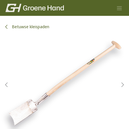
Overslaan naar inhoud
Betuwse kleispaden