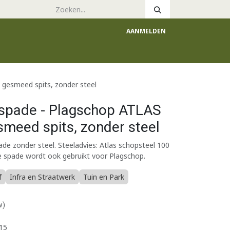
AANMELDEN
e
Catalogus
gesmeed spits, zonder steel
spade - Plagschop ATLAS
eed spits, zonder steel
e zonder steel. Steeladvies: Atlas schopsteel 100
se spade wordt ook gebruikt voor Plagschop.
f
Infra en Straatwerk
Tuin en Park
w)
15