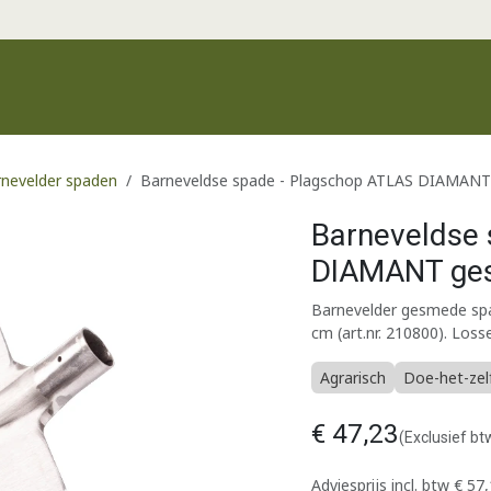
Productgroepen
Recente producten
Merken
Klantenservic
nevelder spaden
Barneveldse spade - Plagschop ATLAS DIAMANT 
Barneveldse 
DIAMANT gesm
Barnevelder gesmede spad
cm (art.nr. 210800). Los
Agrarisch
Doe-het-zel
€
47,23
(Exclusief bt
Adviesprijs incl. btw
€
57,