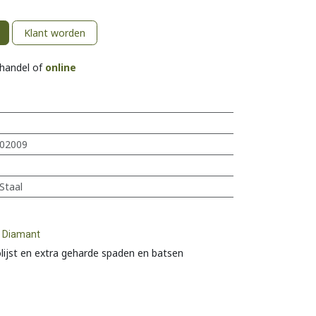
Klant worden
khandel of
online
02009
Staal
s Diamant
lijst en extra geharde spaden en batsen