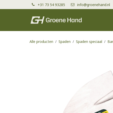
Overslaan naar inhoud
+31 73 54 93285
info@groenehand.nl
Producten
Alle producten
Spaden
Spaden speciaal
Bar