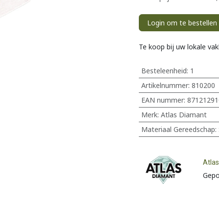
Login om te bestellen
Te koop bij uw lokale va
Besteleenheid:
1
Artikelnummer:
810200
EAN nummer:
87121291
Merk
:
Atlas Diamant
Materiaal Gereedschap
:
Atla
Gepo