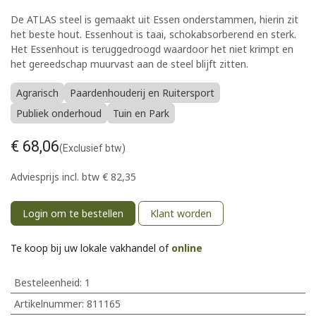
De ATLAS steel is gemaakt uit Essen onderstammen, hierin zit
het beste hout. Essenhout is taai, schokabsorberend en sterk.
Het Essenhout is teruggedroogd waardoor het niet krimpt en
het gereedschap muurvast aan de steel blijft zitten.
Agrarisch
Paardenhouderij en Ruitersport
Publiek onderhoud
Tuin en Park
€
68,06
(Exclusief btw)
Adviesprijs incl. btw
€
82,35
Login om te bestellen
Klant worden
Te koop bij uw lokale vakhandel of
online
Besteleenheid:
1
Artikelnummer:
811165