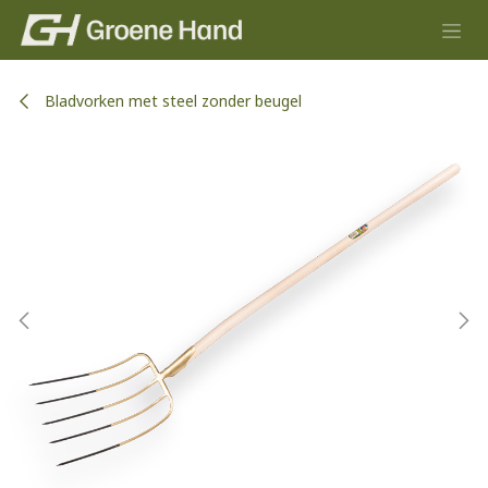
Overslaan naar inhoud
Bladvorken met steel zonder beugel